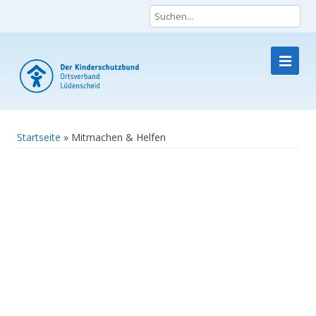
DKSB – Ortsverband Lüdenscheid e.V.
Skip
to
content
Startseite
»
Mitmachen & Helfen