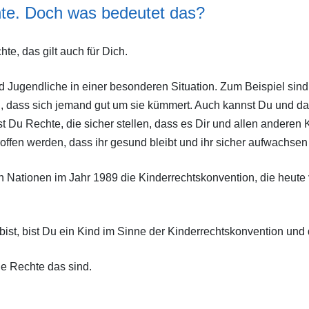
hte. Doch was bedeutet das?
Schatzinsel
Infomaterial
Elternkurs: Starke Eltern –
chte,
das gilt auch für Dich.
Starke Kinder
VerfahrensKids
nd Jugendliche in einer besonderen Situation. Zum Beispiel sin
, dass sich jemand gut um sie kümmert. Auch kannst
D
u
und da
st
D
u Rechte, die sicher stellen, dass es
D
ir und allen anderen
ffen werden, dass ihr gesund bleibt und ihr sicher aufwachsen
en Nationen
im Jahr
1989 die Kinderrechtskonvention, die heute v
bist,
bist
D
u ein Kind im Sinne der Kinderrechtskonvention
und 
e Rechte das sind.