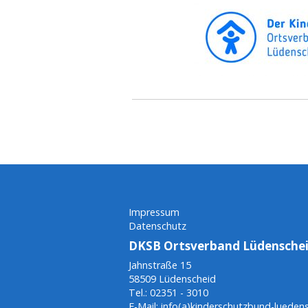
Impressum
Datenschutz
DKSB Ortsverband Lüdenschei
Jahnstraße 15
58509 Lüdenscheid
Tel.: 02351 - 3010
E-Mail: info(a)kinderschutzbund-lueden