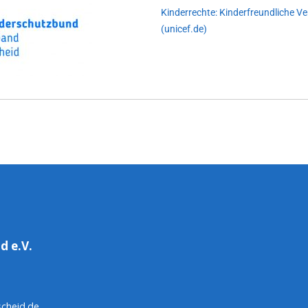
Kinderrechte: Kinderfreundliche V
(unicef.de)
d e.V.
scheid.de