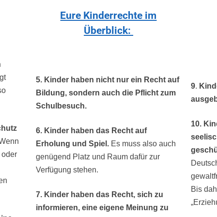
Eure Kinderrechte im
Überblick:
n
gt
5. Kinder haben nicht nur ein Recht auf
9
.
Kinde
so
Bildung, sondern auch die Pflicht zum
ausgeb
Schulbesuch.
10. Kin
chutz
6. Kinder haben das Recht auf
seelisc
Wenn
Erholung und Spiel.
Es muss also auch
geschü
 oder
genügend Platz und Raum dafür zur
Deutsch
Verfügung stehen.
gewaltf
uen
Bis dah
7. Kinder haben das Recht, sich zu
„Erzie
informieren, eine eigene Meinung zu