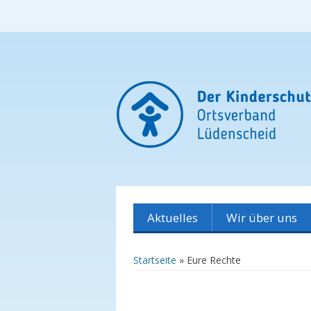
DKSB – Ortsv
Aktuelles
Wir über uns
Neues
Wer sind wir?
Startseite
»
Eure Rechte
Stellungnahmen
Vorstand
Infomaterial und
Mitarbeiter